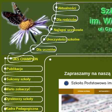
Aktualności
Dla rodziców
Najlepsi uczniowie
Uroczystości szkolne
Dla uczniów
UKS CHAMPION
Publikacje
Sukcesy szkoły
Warto zobaczyć
Dyrektorzy szkoły
Kadra Pedagogiczna