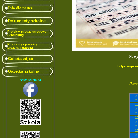
Info dla naucz.
Dokumenty szkolne
Projekty międzynarodowe
i etwinning
Programy i projekty
prezent. i gazetki
Galeria zdjęć
Gazetka szkolna
Nasza szkoła na